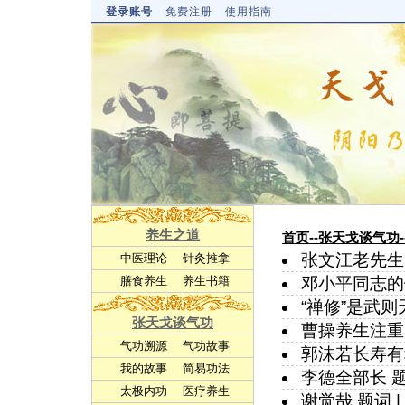
登录账号
免费注册
使用指南
养生之道
首页
--张天戈谈气功
张文江老先生
中医理论
针灸推拿
膳食养生
养生书籍
邓小平同志的
“禅修”是武
张天戈谈气功
曹操养生注
气功溯源
气功故事
郭沫若长寿有
我的故事
简易功法
李德全部长 
太极内功
医疗养生
谢觉哉 题词
|