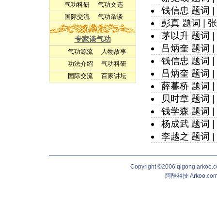
气功科研
气功文选
钱信忠 题词
|
国际交流
气功杂谈
彭真 题词
|
张
茅以升 题词
|
专家谈气功
吕炳奎 题词
|
气功源流
人物故事
钱信忠 题词
|
功法介绍
气功科研
吕炳奎 题词
|
国际交流
百家讲坛
薛暮桥 题词
|
贝时章 题词
|
钱学森 题词
|
杨成武 题词
|
李越之 题词
|
Copyright ©2006 qigong.ark
阿酷科技 Arkoo.c