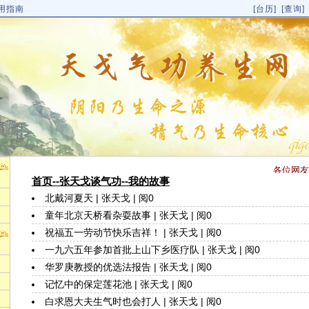
用指南
[
台历
]
[
查询
各位网友：
首页
--张天戈谈气功
--我的故事
北戴河夏天
|
张天戈
| 阅0
童年北京天桥看杂耍故事
|
张天戈
| 阅0
祝福五一劳动节快乐吉祥！
|
张天戈
| 阅0
一九六五年参加首批上山下乡医疗队
|
张天戈
| 阅0
华罗庚教授的优选法报告
|
张天戈
| 阅0
记忆中的保定莲花池
|
张天戈
| 阅0
白求恩大夫生气时也会打人
|
张天戈
| 阅0