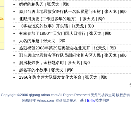
妈妈的剃头刀
|
张天戈
| 阅0
原邢台唐山地震救灾医疗队一名队员慰问玉树
|
张天戈
| 阅0
北戴河历史 (工作过多年的地方）
|
张天戈
| 阅0
《将被淡忘的故事》开头话
|
张天戈
| 阅0
有幸参加了1950年天安门国庆日游行
|
张天戈
| 阅0
人名的乐趣
|
张天戈
| 阅0
热烈祝贺2008年第29届奥运会在北京开
|
张天戈
| 阅0
邢台唐山地震救灾医疗队员慰问汶川灾区人民
|
张天戈
| 阅0
洞房花烛夜，金榜题名时
|
张天戈
| 阅0
起名字的小故事
|
张天戈
| 阅0
1966年陶李营大队爆发文化大革命
|
张天戈
| 阅0
Copyright ©2006 qigong.arkoo.com All Rights Reserved 天戈气功养生网 版权所有
阿酷科技 Arkoo.com 提供底层技术
基于
E-file
技术构建