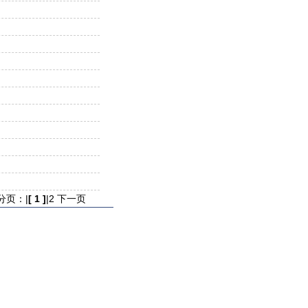
分页：|
[ 1 ]
|
2
下一页