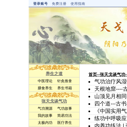
登录账号
免费注册
使用指南
养生之道
首页
--张天戈谈气功
气功治疗风湿
中医理论
针灸推拿
膳食养生
养生书籍
天根地窟---
山顶见月相同-
张天戈谈气功
四个道---古
气功溯源
气功故事
《中国实用气
我的故事
简易功法
练功中呼吸应
太极内功
医疗养生
内养功练法
|