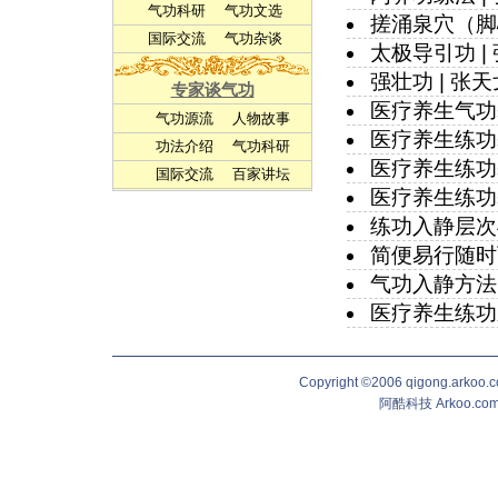
气功科研
气功文选
搓涌泉穴（脚
国际交流
气功杂谈
太极导引功
|
强壮功
|
张天
专家谈气功
医疗养生气功
气功源流
人物故事
医疗养生练功
功法介绍
气功科研
医疗养生练功
国际交流
百家讲坛
医疗养生练功
练功入静层次
简便易行随时
气功入静方法
医疗养生练功
Copyright ©2006 qigong.ark
阿酷科技 Arkoo.c