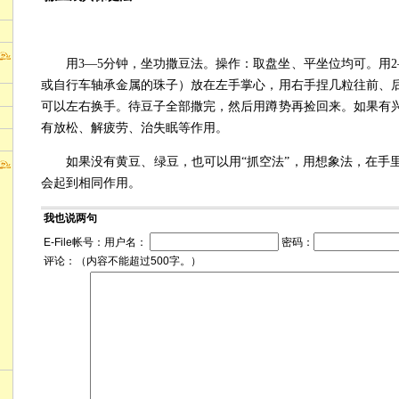
用3—5分钟，坐功撒豆法。操作：取盘坐、平坐位均可。用2
或自行车轴承金属的珠子）放在左手掌心，用右手捏几粒往前、
可以左右换手。待豆子全部撒完，然后用蹲势再捡回来。如果有兴
有放松、解疲劳、治失眠等作用。
如果没有黄豆、绿豆，也可以用“抓空法”，用想象法，在手
会起到相同作用。
我也说两句
E-File帐号：用户名：
密码：
评论：（内容不能超过500字。）