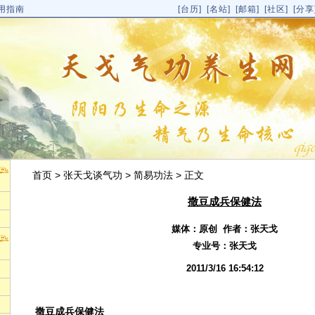
用指南
[
台历
]
[名站]
[邮箱]
[社区]
[分享
首页
>
张天戈谈气功
>
简易功法
> 正文
撒豆成兵保健法
媒体：原创 作者：张天戈
专业号：
张天戈
2011/3/16 16:54:12
撒豆成兵保健法