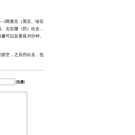
—3两黄豆（黑豆、绿豆
后、左右撒（扔）出去，
趣可以反复练30分钟。
里抓空，之后仍出去，也
[
注册
]