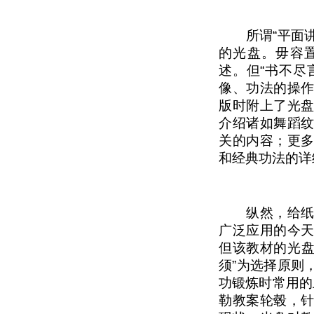
所谓“平面讲”
的光盘。毋容
述。但“书不尽
像、功法的操
版时附上了光
介绍诸如舞蹈
关的内容；更
和经典功法的详
纵然，给纸质
广泛应用的今
但该教材的光盘
须”为选择原则
功锻炼时常用的
勒教案轮毂，