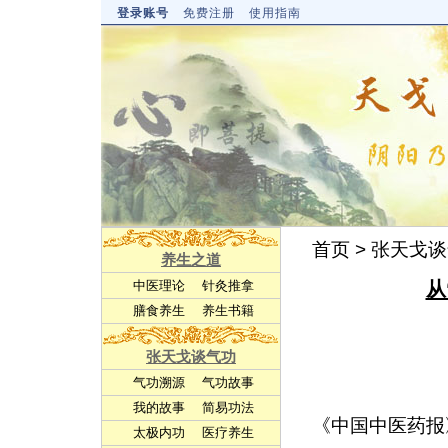
登录账号
免费注册
使用指南
首页
>
张天戈谈
养生之道
从
中医理论
针灸推拿
膳食养生
养生书籍
张天戈谈气功
气功溯源
气功故事
我的故事
简易功法
《中国中医药报》
太极内功
医疗养生