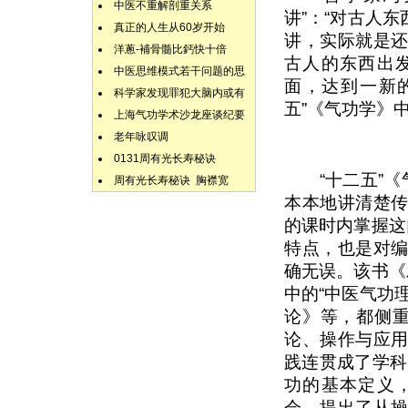
中医不重解剖重关系
讲”：“对古人
真正的人生从60岁开始
讲，实际就是
洋蔥-補骨髓比鈣快十倍
古人的东西出
中医思维模式若干问题的思
面，达到一新的
科学家发现罪犯大脑内或有
五”《气功学》
上海气功学术沙龙座谈纪要
老年咏叹调
0131周有光长寿秘诀
“十二五”《气
周有光长寿秘诀 胸襟宽
本本地讲清楚
的课时内掌握这
特点，也是对
确无误。该书《
中的“中医气功
论》等，都侧重
论、操作与应
践连贯成了学科
功的基本定义
会，提出了从