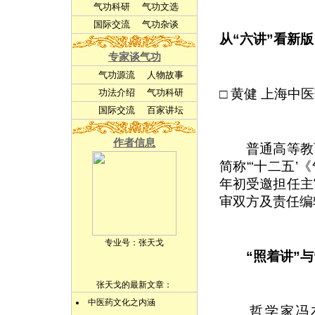
气功科研
气功文选
国际交流
气功杂谈
从“六讲”看新
专家谈气功
气功源流
人物故事
□ 黄健 上海中
功法介绍
气功科研
国际交流
百家讲坛
作者信息
普通高等教育
简称“‘十二五
年初受邀担任主
审双方及责任编
专业号：
张天戈
“照着讲”与
张天戈的最新文章：
中医药文化之内涵
哲学家冯友