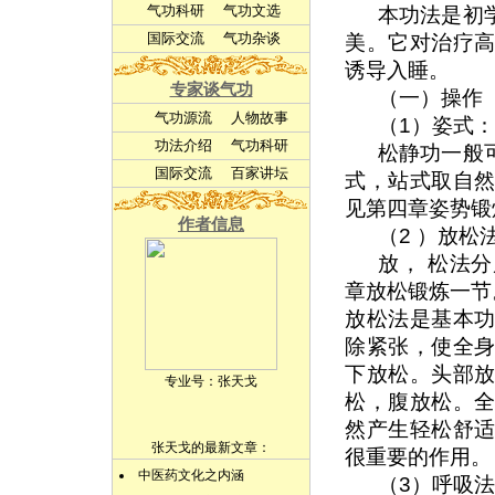
气功科研
气功文选
本功法是初
国际交流
气功杂谈
美。它对治疗
诱导入睡。
专家谈气功
（一）操作
气功源流
人物故事
（1）姿式：
功法介绍
气功科研
松静功一般
国际交流
百家讲坛
式，站式取自
见第四章姿势锻
作者信息
（2 ）放松
放， 松法
章放松锻炼一节
放松法是基本
除紧张，使全
下放松。头部
专业号：
张天戈
松，腹放松。
然产生轻松舒
张天戈的最新文章：
很重要的作用。
中医药文化之内涵
（3）呼吸