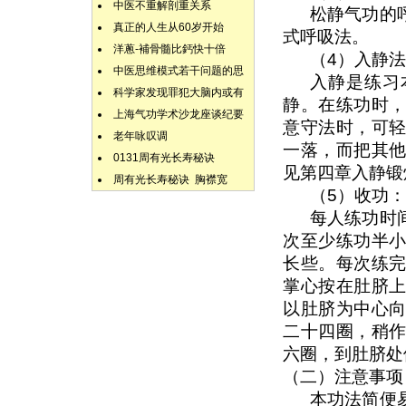
中医不重解剖重关系
松静气功的
真正的人生从60岁开始
式呼吸法。
洋蔥-補骨髓比鈣快十倍
（4）入静
中医思维模式若干问题的思
入静是练习
科学家发现罪犯大脑内或有
静。在练功时
上海气功学术沙龙座谈纪要
意守法时，可
老年咏叹调
一落，而把其
0131周有光长寿秘诀
见第四章入静锻
周有光长寿秘诀 胸襟宽
（5）收功：
每人练功时
次至少练功半
长些。每次练
掌心按在肚脐
以肚脐为中心
二十四圈，稍
六圈，到肚脐处
（二）注意事项
本功法简便