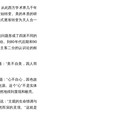
。从此西方学术界几千年
开始转变。美的本质的研
模式逐渐转变为天人合一
”的问题形成了四派不同的
。到80年代后期和90
个主客二分的认识论的框
题：“美不自美，因人而
。
题：“心不自心，因色故
光源。这个“心”不是实体
本然地得到显现和敞亮。
华说：“主观的生命情调与
然而深的灵境。”这就是