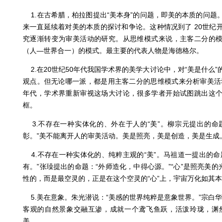
1.在古希腊，柏拉图提出“美本身”的问题，即美的本质的问题
来一直延续着对美的本质的探讨和争论。这种情况到了 20世纪
究逐渐转变为审美活动的研究。从思维模式来说，主客二分的
（人—世界合一）的模式。最主要的代表人物是海德格尔。
2.在20世纪50年代我国学术界的美学大讨论中，对“美是什么
观点。但无论哪一派，都是用主客二分的思维模式来分析审美活动
年代，学术界重新审视这场大讨论，很多学者开始试图跳出这
框。
3.不存在一种实体化的、外在于人的“美”。柳宗元提出的命
彰。”美不能离开人的审美活动。美是照亮，美是创造，美是生成
4.不存在一种实体化的、纯粹主观的“美”。马祖道一提出的命
有。”张璪提出的命题：“外师造化，中得心源。”“心”是照亮美的
性的，而是最空灵的，正是在这个空灵的“心”上，宇宙万化如其
5.美在意象。朱光潜说：“美感的世界纯粹是意象世界。”宗白
客观的自然景象交融互渗，成就一个鸢飞鱼跃，活泼玲珑，渊
美。