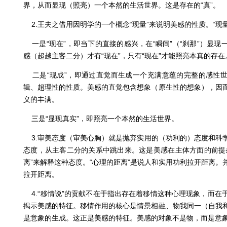
界，从而显现（照亮）一个本然的生活世界。这是存在的“真”。
2.王夫之借用因明学的一个概念“现量”来说明美感的性质。“现量
一是“现在”，即当下的直接的感兴，在“瞬间”（“刹那”）显
感（超越主客二分）才有“现在”，只有“现在”才能照亮本真的存在
二是“现成”，即通过直觉而生成一个充满意蕴的完整的感性
辑、超理性的性质。美感的直觉包含想象（原生性的想象），因
义的丰满。
三是“显现真实”，即照亮一个本然的生活世界。
3.审美态度（审美心胸）就是抛弃实用的（功利的）态度和科
态度，从主客二分的关系中跳出来。这是美感在主体方面的前提
离”来解释这种态度。“心理的距离”是说人和实用功利拉开距离。
拉开距离。
4.“移情说”的贡献不在于指出存在着移情这种心理现象，而在
揭示美感的特征。移情作用的核心是情景相融、物我同一（自我
是意象的生成。这正是美感的特征。美感的对象不是物，而是意