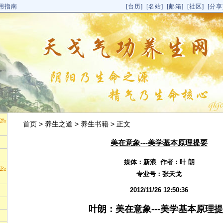
用指南
[
台历
]
[名站]
[邮箱]
[社区]
[分享
首页
>
养生之道
>
养生书籍
> 正文
美在意象---美学基本原理提要
媒体：新浪 作者：叶 朗
专业号：
张天戈
2012/11/26 12:50:36
叶朗：美在意象---美学基本原理