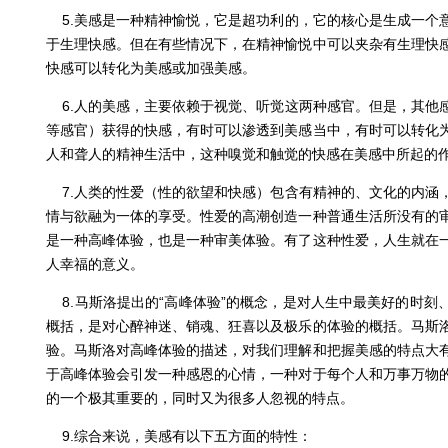
5.美感是一种精神愉悦，它是超功利的，它的核心是生成一个
于生理快感。但在有些情况下，在精神愉悦中可以夹杂有生理快
快感可以转化为美感或加强美感。
6.人的美感，主要依赖于视觉、听觉这两种感官。但是，其他
等感官）获得的快感，有时可以渗透到美感当中，有时可以转化
人和聋人的精神生活中，这种嗅觉和触觉的快感在美感中所起的
7.人类的性爱（性的欲望和快感）包含有精神的、文化的内涵
情与欲融为一体的享受。性爱的高潮创造一种普通生活所没有的
是一种高峰体验，也是一种审美体验。有了这种性爱，人生就在
人幸福的意义。
8.马斯洛提出的“高峰体验”的概念，是对人生中最美好的时刻
概括，是对心醉神迷、销魂、狂喜以及极乐的体验的概括。马斯
验。马斯洛对高峰体验的描述，对我们理解和把握美感的特点大
于高峰体验会引发一种感恩的心情，一种对于每个人和万事万物
的一个极其重要的，同时又为很多人忽视的特点。
9.综合来说，美感有以下五方面的特性：