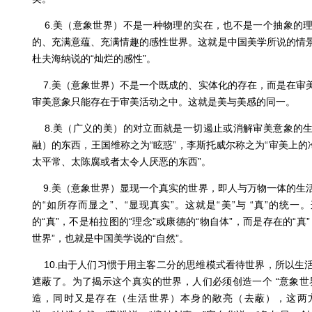
6.美（意象世界）不是一种物理的实在，也不是一个抽象的
的、充满意蕴、充满情趣的感性世界。这就是中国美学所说的情
杜夫海纳说的“灿烂的感性”。
7.美（意象世界）不是一个既成的、实体化的存在，而是在审
审美意象只能存在于审美活动之中。这就是美与美感的同一。
8.美（广义的美）的对立面就是一切遏止或消解审美意象的
融）的东西，王国维称之为“眩惑”，李斯托威尔称之为“审美上的
太平常、太陈腐或者太令人厌恶的东西”。
9.美（意象世界）显现一个真实的世界，即人与万物一体的生
的“如所存而显之”、“显现真实”。这就是“美”与 “真”的统一
的“真”，不是柏拉图的“理念”或康德的“物自体”，而是存在的“真
世界”，也就是中国美学说的“自然”。
10.由于人们习惯于用主客二分的思维模式看待世界，所以生
遮蔽了。为了揭示这个真实的世界，人们必须创造一个 “意象世
造，同时又是存在（生活世界）本身的敞亮（去蔽），这两