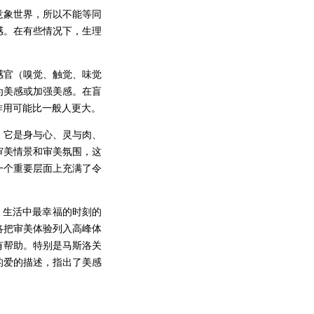
意象世界，所以不能等同
感。在有些情况下，生理
感官（嗅觉、触觉、味觉
为美感或加强美感。在盲
作用可能比一般人更大。
，它是身与心、灵与肉、
审美情景和审美氛围，这
一个重要层面上充满了令
、生活中最幸福的时刻的
洛把审美体验列入高峰体
有帮助。特别是马斯洛关
的爱的描述，指出了美感