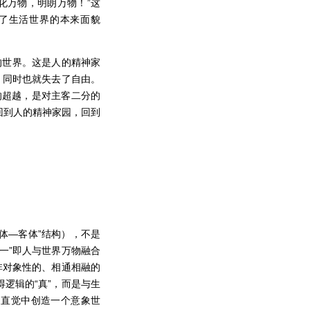
创化万物，明朗万物！”这
了生活世界的本来面貌
的世界。这是人的精神家
，同时也就失去了自由。
的超越，是对主客二分的
回到人的精神家园，回到
主体—客体”结构），不是
一”即人与世界万物融合
非对象性的、相通相融的
逻辑的“真”，而是与生
的直觉中创造一个意象世