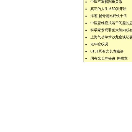
中医不重解剖重关系
真正的人生从60岁开始
洋蔥-補骨髓比鈣快十倍
中医思维模式若干问题的
科学家发现罪犯大脑内或
上海气功学术沙龙座谈纪
老年咏叹调
0131周有光长寿秘诀
周有光长寿秘诀 胸襟宽