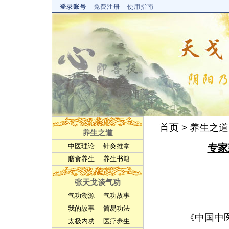
登录账号
免费注册
使用指南
首页
>
养生之道
养生之道
专家
中医理论
针灸推拿
膳食养生
养生书籍
张天戈谈气功
气功溯源
气功故事
我的故事
简易功法
《中国中医
太极内功
医疗养生