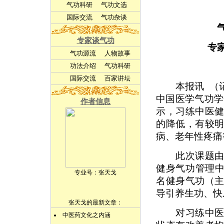
气功科研
气功文选
国际交流
气功杂谈
专家谈气功
专
气功源流
人物故事
功法介绍
气功科研
国际交流
百家讲坛
本报讯
（
中国医学气功学
作者信息
示，习练中医
的降低，有较
病、老年性疼痛
此次课题由上
健身气功管理中
专业号：
张天戈
名健身气功（
导引养生功、快
张天戈的最新文章：
对习练中医健
中医药文化之内涵