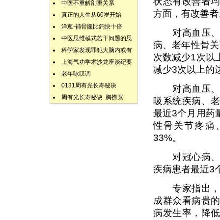
状态有改善者均
中医不重解剖重关系
方面，有改善者
真正的人生从60岁开始
洋蔥-補骨髓比鈣快十倍
对高血压、高
中医思维模式若干问题的思
病、老年性骨关
科学家发现罪犯大脑内或有
次数减少1次以
上海气功学术沙龙座谈纪要
减少3次以上的达
老年咏叹调
0131周有光长寿秘诀
对高血压、糖
周有光长寿秘诀 胸襟宽
吸系统疾病、
最近3个月用药
性骨关节疼痛
33%。
对冠心病、慢
疾病患者最近3
专家指出，慢
成群众看病贵
病发生率，降