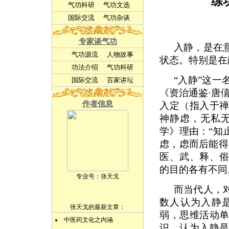
练
气功科研
气功文选
国际交流
气功杂谈
专家谈气功
入静，是在
气功源流
人物故事
状态。特别是在
功法介绍
气功科研
“入静”这
国际交流
百家讲坛
《资治通鉴·唐
作者信息
入定（指入于
神静虑，无私
学》理由：“知
虑，虑而后能得
医、武、释、
的目的各有不同
专业号：
张天戈
而当代人，
数人认为入静
张天戈的最新文章：
弱，思维活动
中医药文化之内涵
识，认为入静