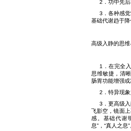
2
．功中先后
3
．各种感觉
基础代谢趋于降
高级入静的思维
1
．在完全
思维敏捷，清
肠胃功能增强或
2
．特异现象
3
．更高级入
飞影空，镜面上
感。基础代谢
息
”
，
“
真人之息
”