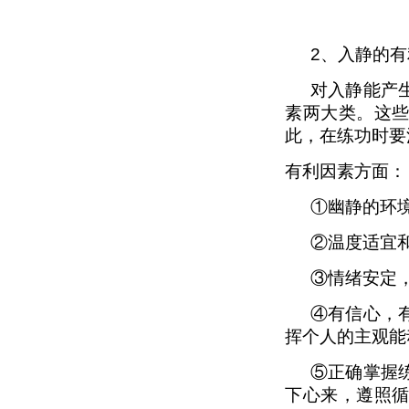
2
、入静的有
对入静能产
素两大类。这
此，在练功时要
有利因素方面
：
①幽静的环
②温度适宜
③情绪安定
④有信心，
挥个人的主观能
⑤正确掌握
下心来，遵照