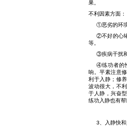
果。
不利因素方面
：
①恶劣的环
②不好的心
等。
③
疾病干扰
④练功者的
响。平素注意
利于入静；修
波动很大，不
于人静，兴奋
练功入静也有帮
3
、入静快和