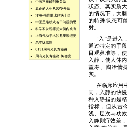
中医不重解剖重关系
状态。其实质
真正的人生从60岁开始
的情况下，大
洋蔥-補骨髓比鈣快十倍
的特殊状态可
中医思维模式若干问题的思
射。
科学家发现罪犯大脑内或有
上海气功学术沙龙座谈纪要
“入”是进入
老年咏叹调
通过特定的手
0131周有光长寿秘诀
目观鼻准等，
周有光长寿秘诀 胸襟宽
入静，使人体
益寿、陶冶情
实。
在临床应用
同，入静的快
种入静指的是
指标，但从古
浅、层次与功
入静则疗效差，