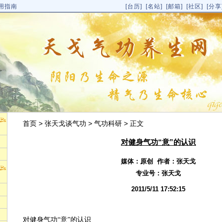
用指南
[
台历
]
[名站]
[邮箱]
[社区]
[分享
首页
>
张天戈谈气功
>
气功科研
> 正文
对健身气功“意”的认识
媒体：原创 作者：张天戈
专业号：
张天戈
2011/5/11 17:52:15
对健身气功“意”的认识