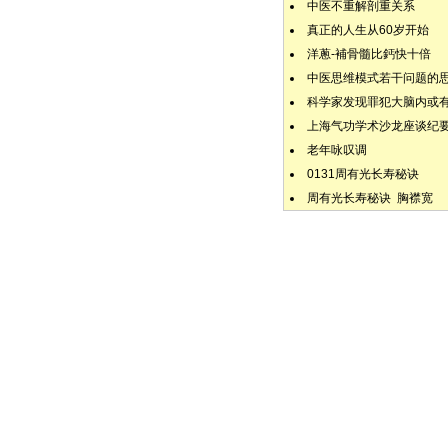
中医不重解剖重关系
真正的人生从60岁开始
洋蔥-補骨髓比鈣快十倍
中医思维模式若干问题的
科学家发现罪犯大脑内或
上海气功学术沙龙座谈纪
老年咏叹调
0131周有光长寿秘诀
周有光长寿秘诀 胸襟宽