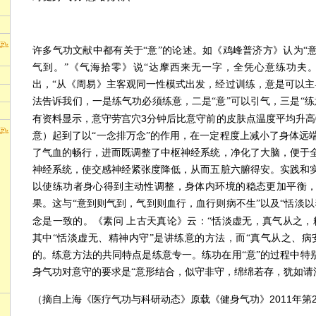
许多气功文献中都有关于“意”的论述。如《鸡峰普济方》认为“
气到。”《气海拾零》说“达摩西来无一字，全凭心意练功夫
出，“从《周易》主客观同一性模式出发，经过训练，意是可以主
法告诉我们，一是练气功必须练意，二是“意”可以引气，三是“练
3
有资料显示，意守劳宫穴
分钟后比意守前的皮肤点温度平均升高
意）起到了以“一念排万念”的作用，在一定程度上减小了身体远
了气血的畅行，进而既调整了中枢神经系统，净化了大脑，便于
神经系统，使交感神经紧张度降低，从而五脏六腑得安。实践和
以使练功者身心得到主动性调整，身体内环境的稳态更加平衡
果。这与“意到则气到，气到则血行，血行则病不生”以及“恬淡以
念是一致的。《素问
上古天真论》云：“恬淡虚无，真气从之，
其中“恬淡虚无、精神内守”是讲练意的方法，而“真气从之、病
的。练意方法的共同特点是练意专一。练功在用“意”的过程中特别
身气功对意守的要求是“意形结合，似守非守，绵绵若存，犹如请
2011
（摘自上海《医疗气功与科研动态》原载《健身气功》
年第