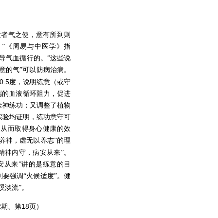
意者气之使，意有所到则
。”《周易与中医学》指
导气血循行的。”这些说
意的气”可以防病治病。
0.5
度，说明练意（或守
端的血液循环阻力，促进
全神练功；又调整了植物
实验均证明，练功意守可
，从而取得身心健康的效
养神，虚无以养志”的理
精神内守，病安从来”。
安从来”讲的是练意的目
要强调“火候适度”。健
溪淡流”。
2
18
期、第
页）