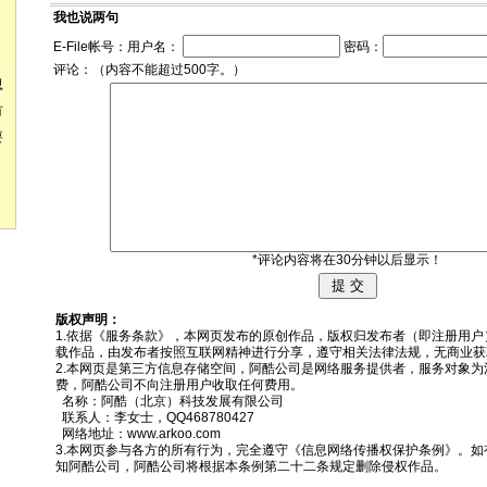
我也说两句
E-File帐号：用户名：
密码：
评论：（内容不能超过500字。）
思
有
要
*评论内容将在30分钟以后显示！
版权声明：
1.依据《
服务条款
》，本网页发布的原创作品，版权归发布者（即注册用户
载作品，由发布者按照互联网精神进行分享，遵守相关法律法规，无商业获
2.本网页是第三方信息存储空间，阿酷公司是网络服务提供者，服务对象
费，阿酷公司不向注册用户收取任何费用。
名称：阿酷（北京）科技发展有限公司
联系人：李女士，QQ468780427
网络地址：
www.arkoo.com
3.本网页参与各方的所有行为，完全遵守《
信息网络传播权保护条例
》。如
知阿酷公司，阿酷公司将根据本条例第二十二条规定删除侵权作品。