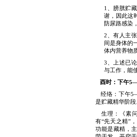
1、
膀胱贮
谢，因此这
防尿路感染
2、
有人主
间是身体的
体内营养物
3、
上述已
与工作，能
酉时：下午5
经络：下午5
是贮藏精华阶段
生理：《素问
有“先天之精”
功能是藏精，
荣于发，开窍