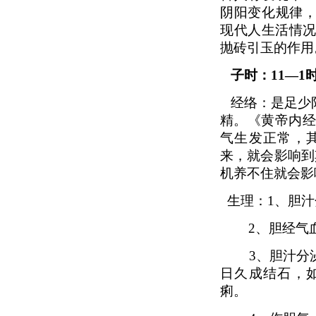
阴阳变化规律，
现代人生活情
抛砖引玉的作用
子时：11—1
经络：是足少
精。《黄帝内经
气生发正常，
来，就会影响到
机养不住就会影
生理：1、胆
2
、胆经气
3
、胆汁分
日久成结石，
痢。