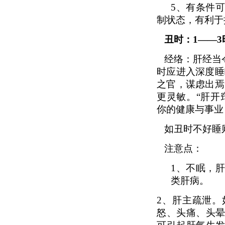
5、
有条件
制状态，有利于
丑时：1——
经络：肝经当
时应进入深度睡
之官，谋虑出焉
更灵敏。“肝开
你的健康与事业
如丑时不好睡
注意点：
1、
不眠，
类肝病。
2、
肝主疏泄。
怒、头痛、头