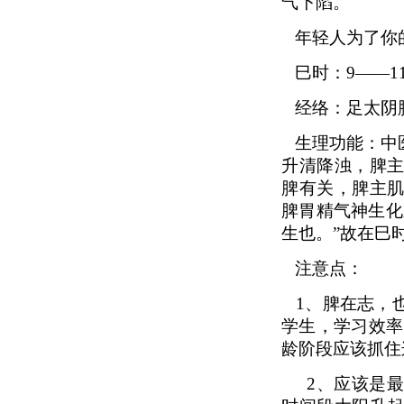
气下陷。
年轻人为了你
巳时：9——1
经络：足太阴
生理功能：中
升清降浊，脾
脾有关，脾主
脾胃精气神生化
生也。”故在巳
注意点：
1
、脾在志，
学生，学习效率
龄阶段应该抓住
2、
应该是