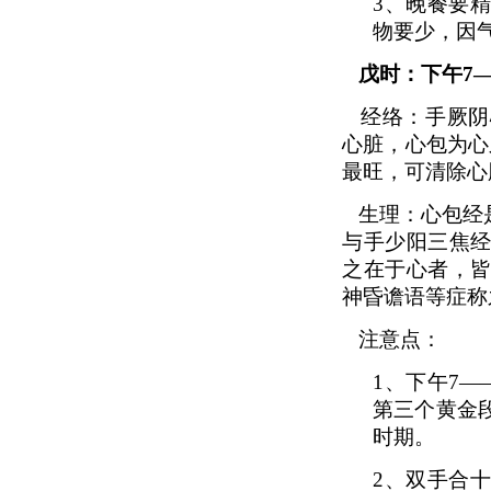
3、
晚餐要
物要少，因
戊时：下午7
经络：手厥阴
心脏，心包为心
最旺，可清除心
生理：心包经
与手少阳三焦
之在于心者，
神昏谵语等症称
注意点：
1、
下午7—
第三个黄金
时期。
2、
双手合十