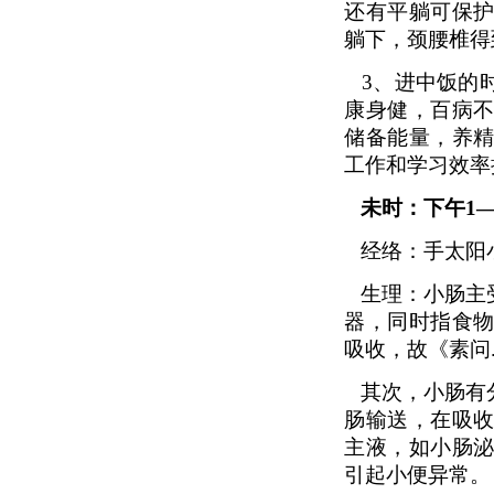
还有平躺可保
躺下，颈腰椎得
3
、进中饭的
康身健，百病
储备能量，养
工作和学习效率
未时：下午1
经络：手太阳
生理：小肠主
器，同时指食
吸收，故《素问
其次，小肠有
肠输送，在吸
主液，如小肠
引起小便异常。