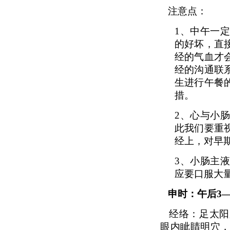
注意点：
1、
中午一
的好坏，直
经的气血才
经的沟通联
生进行午餐
措。
2、
心与小
此我们要重
经上，对早
3、
小肠主
应要口服大量
申时：午后3
经络：足太阳
眼内眦睛明穴