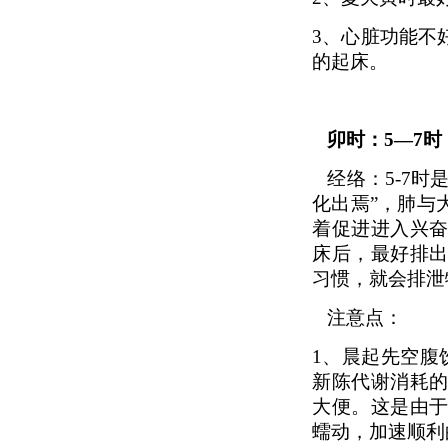
3、
心脏功能不
的起床。
卯时：5—7
经络：5-7
化出焉”，肺与
着促进进入兴
床后，最好排
习惯，就会排泄
注意点：
1、
晨起先空腹饮
新陈代谢消耗
大便。这是由
蠕动，加速顺利