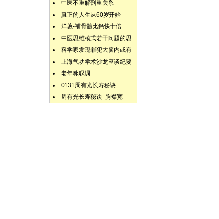
中医不重解剖重关系
真正的人生从60岁开始
洋蔥-補骨髓比鈣快十倍
中医思维模式若干问题的思
科学家发现罪犯大脑内或有
上海气功学术沙龙座谈纪要
老年咏叹调
0131周有光长寿秘诀
周有光长寿秘诀 胸襟宽