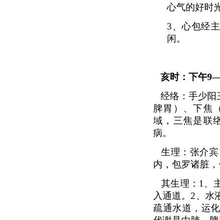
心气的好时
3、
心包经
闲。
亥时：下午9
经络：手少阳
脾胃）、下焦
域，三焦是联
病。
生理：张介宾
内，包罗诸脏，
其生理：1、
入通道。2、水
疏通水道，运