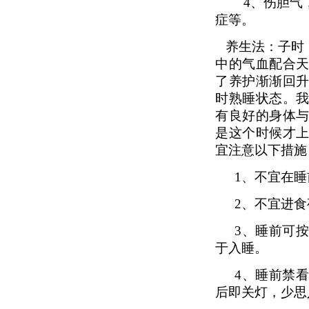
4
、伤胆气
症等。
养生法：子时
中的气血配合
了养护渐渐回
时熟睡状态。
有良好的身体
是这个时候才上
宜注意以下措施
1、
不宜在睡
2、
不宜进食
3、
睡前可
于入睡。
4、
睡前禁
后即关灯，少思