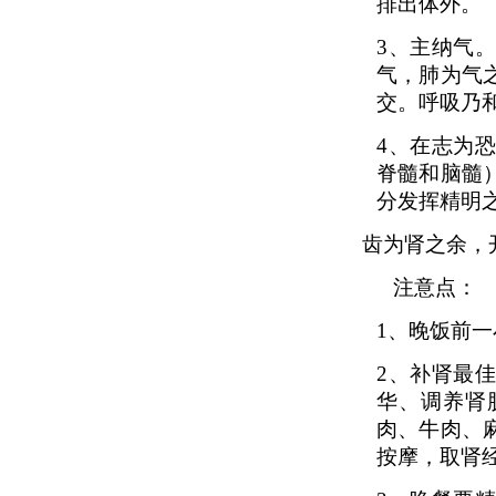
排出体外。
3、
主纳气
气，肺为气
交。呼吸乃
4、
在志为
脊髓和脑髓
分发挥精明
齿为肾之余，
注意点：
1、
晚饭前一
2、
补肾最
华、调养肾
肉、牛肉、
按摩，取肾