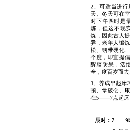
2、
可适当进行
天、冬天可在室
时下午四时是
炼，但这不现
炼，因此古人
异，老年人锻
松、韧带硬化
个度，即宜提
醒脑防呆，活
全，度百岁而去
3、
养成早起床
顿、拿破仑、
在5——7点起
辰时：7——