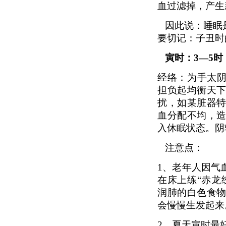
血过滤掉，产生
因此说：睡眠
要切记：子丑时
寅时：3—5
经络：为手太阴
担负起均衡天
扰，如某脏器
血分配不均，
入休眠状态。阴
注意点：
1、
老年人因气
在床上练“赤龙
润肺的白色食
会慢慢生发起来
2、
夏天寅时最