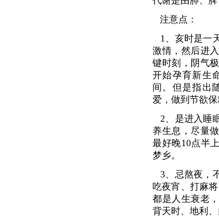
代谢是由肺、脾
注意点：
1
、亥时是一
激情，然后进
键时刻，阴气
开始孕育新生
间。但是指出
爱，做到节欲保
2
、是进入睡
养生息，尽量
最好晚10点半
梦乡。
3
、忌熬夜，
吃夜宵、打麻将
都是人生衰老
背天时、地利、