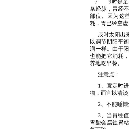
7
——9时是
条经脉，胃经
部位。因为这
耗，胃已经空虚
辰时太阳出
以调节阴阳平
润一样。由于
也能把它消耗
养地吃早餐。
注意点：
1、
宜定时
物，而宜以清淡
2、
不能睡懒
3、
当胃经
胃酸会腐蚀胃