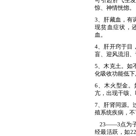
可引起肝气生
惊、神情恍惚。
3、
肝藏血，有
现贫血症状，
血。
4、
肝开窍于目
盲、迎风流泪、
5、
木克土。如
化吸收功能低下
6、
木火型金。
亢，出现干咳、
7、
肝肾同源。
殖系统疾病，不
23
——3点为
经最活跃，如2