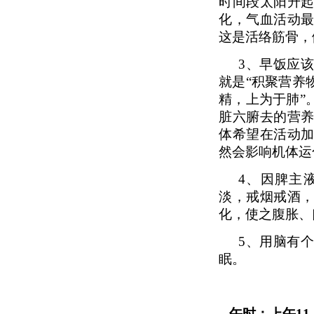
时间段太阳升
化，气血活动
这是活络筋骨，
3、
早饭应
就是“积聚营养
精，上为于肺”
脏六腑去的营
体希望在活动
然会影响机体运
4、
因脾主
淡，戒烟戒酒
化，使之腹胀、
5、
用脑有
眠。
午时：上午1