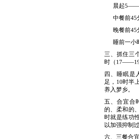
晨起5——
中餐前45
晚餐前45分
睡前一小时
三、抓住三个
时（17——
四、睡眠是
足，10时
养入梦乡。
五、合宜合
的、柔和的
时就是练功
以加强抑制
六、三餐合