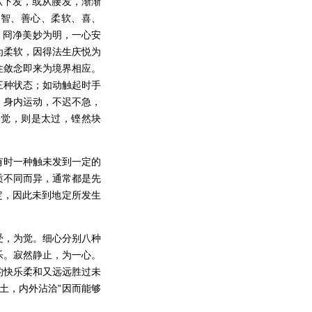
从下发，或从腰发，渐渐
、智、善心、柔软、喜、
 冏净美妙为明，一心安
为柔软，因得法生庆悦为
住敛念即来为境界相应。
三种状态；如动触起时手
；身内运动，不迟不急，
知觉，则是太过，铿然块
有时一种触未发到一定的
质不同而异，通常都是先
定，因此未到地定所发生
受，为觉。细心分别八种
乐。寂然静止，为一心。
的快乐柔和又远远胜过未
土，内外沾洽”因而能够