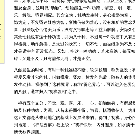
年，如果定法不坏，就觉得“身心微微运运而动”，或从上发，或
遍及全身，这叫做“动触”。动触能生十种功德，谓空、明、定
乐、解脱、境界相应。其含义为，触动发生时，身心虚豁为空，
隐为定，不复昏迷疑惑为智，惭愧信敬为善心，没有粗犷的意念
思
喜，触法娱心恬愉美为乐，没有贪欲瞋恚等五益为解脱，安隐久
有
其余七触也有这十种功德，共为八十种。不过每一种功德中又有
要
脚搔扰，动作急疾，是太过的状态；一切不动，如被缚则为不及
才是适中的正常状态。又如，空这一种功德，若永寂绝，都无
碍，又是不及，只有豁尔无碍，才是正空。
八触发生的时候，有时一种触连续不断，较深较细，称为竖发；
程度又发其它的触，叫做横发。竖发、横发的先后，随各人的体
发生动触。禅修到了这种境界，称为“得色界心”，可以进入色界
的八触，通常归入“初禅发相”之中。
一禅有五个支分，即觉、观、喜、乐、一心。初触触身，有所感
触及各种功德，为观。庆昔未得而今得，为喜。恬适收信人，为
这五支都是从未到地定的基础上发展出来的。得到了初禅，身心
到地定，《禅法要解》卷上说：“初禅快乐，内外遍身，如水渍干
断伏欲界烦脑。