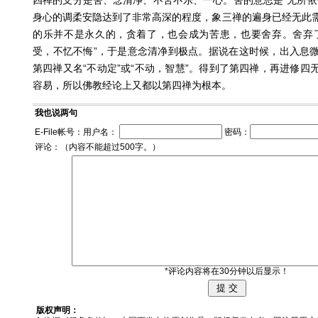
身心的调柔安隐达到了非常高深的程度，象三禅的遍身已经无此
的乐并不是永久的，贪着了，也会成为苦患，也要舍弃。舍弃
受，不忆不悔”，于是意念清净到极点。据说在这时候，出入息
第四禅又名“不动定”或“不动，智慧”。得到了第四禅，再进修四
容易，所以佛教经论上又都以第四禅为根本。
我也说两句
E-File帐号：用户名：
密码：
评论：（内容不能超过500字。）
*评论内容将在30分钟以后显示！
版权声明：