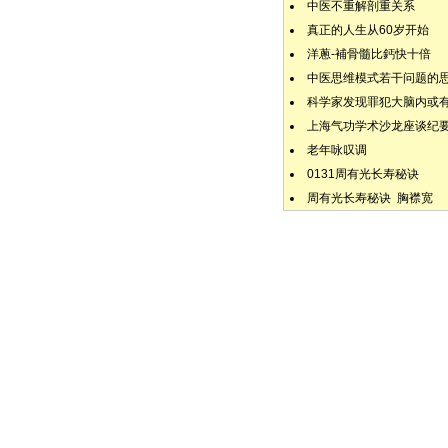
中医不重解剖重关系
真正的人生从60岁开始
洋蔥-補骨髓比鈣快十倍
中医思维模式若干问题的
科学家发现罪犯大脑内或
上海气功学术沙龙座谈纪
老年咏叹调
0131周有光长寿秘诀
周有光长寿秘诀 胸襟宽