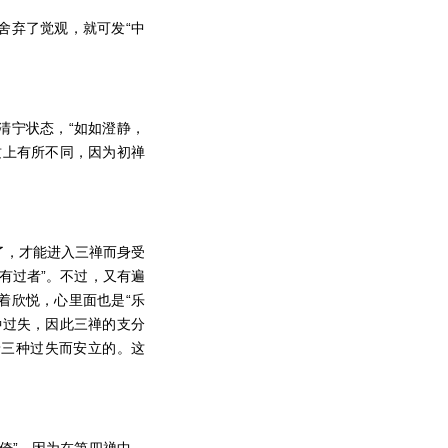
舍弃了觉观，就可发“中
清宁状态，“如如澄静，
质上有所不同，因为初禅
了，才能进入三禅而身受
有过者”。不过，又有遍
着欣悦，心里面也是“乐
种过失，因此三禅的支分
着三种过失而安立的。这
倚”，因为在第四禅中，