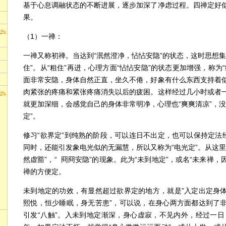
基于心息调融状态的不断进展，逐步加深了净虑过程。四禅定好
果。
（1）一禅：
一禅又称初禅。当达到“泯然澄净，怗怗安隐”的状态，这时思想集
住”。从“粗住”再进，心理方面“怗怗安隐”的状态更加增强，称为
面非常安隐，身体自然正直，坐久不倦，好象有什么东西支持着
肉紧张的疼痛和紧张疼痛消失以后的疲困。这样经过几小时或者
就更加深细，会感觉自己的身体非常明净，心理也“爽爽清凉”，没
定”。
修习“欲界定”到纯熟的阶段，可以连日不出定，也可以保持定法经
同时，还能引发象电光似的无漏慧，所以又称为“电光定”。从这里
然虚豁”，“ 冏冏安隐”的现象。此为“未到地定”，或名“未来禅
禅的方便定。
未到地定的功效，有显然超过欲界定的地方，就是”入定出定身
熙悦，恒少睡眠，身无苦患”，可以说，在身心两方面都达到了
引发“八触”。入未到地定渐深，身心虚寂，不见内外，经过一日