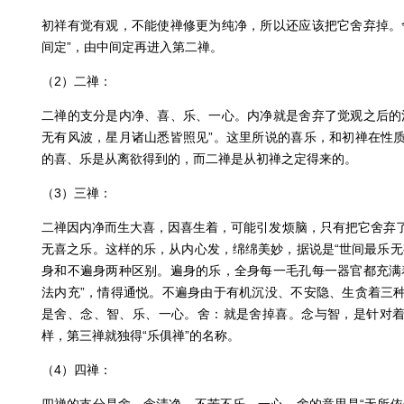
初祥有觉有观，不能使禅修更为纯净，所以还应该把它舍弃掉。
间定”，由中间定再进入第二禅。
（2）二禅：
二禅的支分是内净、喜、乐、一心。内净就是舍弃了觉观之后的
无有风波，星月诸山悉皆照见”。这里所说的喜乐，和初禅在性
的喜、乐是从离欲得到的，而二禅是从初禅之定得来的。
（3）三禅：
二禅因内净而生大喜，因喜生着，可能引发烦脑，只有把它舍弃
无喜之乐。这样的乐，从内心发，绵绵美妙，据说是“世间最乐无
身和不遍身两种区别。遍身的乐，全身每一毛孔每一器官都充满
法内充”，情得通悦。不遍身由于有机沉没、不安隐、生贪着三
是舍、念、智、乐、一心。舍：就是舍掉喜。念与智，是针对
样，第三禅就独得“乐俱禅”的名称。
（4）四禅：
四禅的支分是舍、念清净、不苦不乐、一心。舍的意思是“无所依