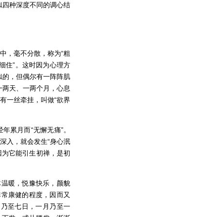
似四种深度不同的调心结
中，毫不分散，称为“粗
“细住”。这时因为心理方
似的，但偶尔有一阵阵肌
一两天、一两个月，心息
有一丝牵挂，叫做“欲界
年累月而“无懈无痛”。
深入，就会发生“身心泯
，因为它能引生初禅，是初
体温暖，悦豫快乐，颜貌
非常康健的程度，因而又
 乃至七日，一月乃至一