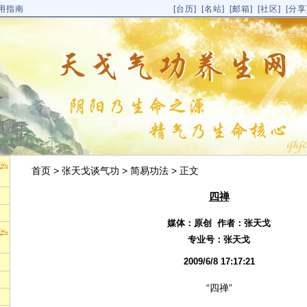
用指南
[
台历
]
[名站]
[邮箱]
[社区]
[分享
首页
>
张天戈谈气功
>
简易功法
> 正文
四禅
媒体：原创 作者：张天戈
专业号：
张天戈
2009/6/8 17:17:21
“四禅”